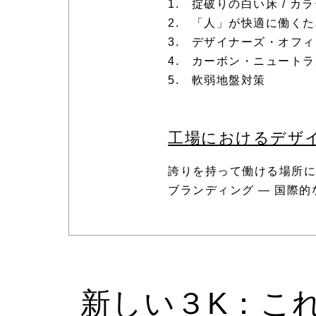
1. 掟破りの白い床 / 
2. 「人」が快適に働く
3. デザイナーズ・オフ
4. カーボン・ニュート
5. 軟弱地盤対策
工場におけるデザ
誇りを持って働ける場所に
ブランディング ― 国際的
新しい３K：こ